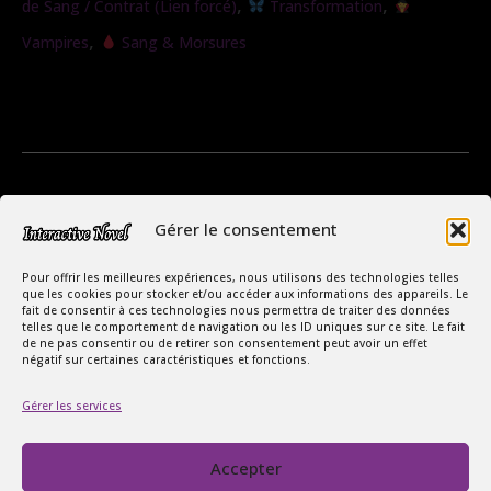
,
,
de Sang / Contrat (Lien forcé)
Transformation
,
Vampires
Sang & Morsures
Gérer le consentement
Pour offrir les meilleures expériences, nous utilisons des technologies telles
que les cookies pour stocker et/ou accéder aux informations des appareils. Le
fait de consentir à ces technologies nous permettra de traiter des données
telles que le comportement de navigation ou les ID uniques sur ce site. Le fait
de ne pas consentir ou de retirer son consentement peut avoir un effet
négatif sur certaines caractéristiques et fonctions.
Copyright Interactive Novel © 2026
Le Monde Captivant des Romances
Gérer les services
SIREN : 107535668
Accepter