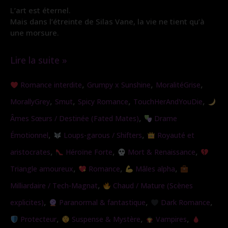
L’art est éternel.
Mais dans l’étreinte de Silas Vane, la vie ne tient qu’à
une morsure.
Lire la suite »
Morsure
,
,
,
Romance interdite
Grumpy x Sunshine
MoralitéGrise
de
,
,
,
,
MorallyGrey
Smut
Spicy Romance
TouchHerAndYouDie
Soie
,
Âmes Sœurs / Destinée (Fated Mates)
Drame
,
,
Émotionnel
Loups-garous / Shifters
Royauté et
,
,
,
aristocrates
Héroïne Forte
Mort & Renaissance
,
,
,
Triangle amoureux
Romance
Mâles alpha
,
Milliardaire / Tech-Magnat
Chaud / Mature (Scènes
,
,
,
explicites)
Paranormal & fantastique
Dark Romance
,
,
,
Protecteur
Suspense & Mystère
Vampires