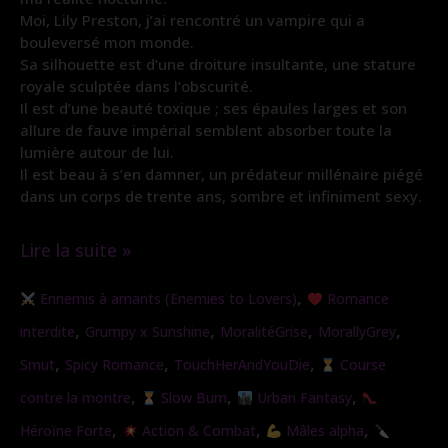
Moi, Lily Preston, j’ai rencontré un vampire qui a
bouleversé mon monde.
Sa silhouette est d’une droiture insultante, une stature
royale sculptée dans l’obscurité.
Il est d’une beauté toxique ; ses épaules larges et son
allure de fauve impérial semblent absorber toute la
lumière autour de lui.
Il est beau à s’en damner, un prédateur millénaire piégé
dans un corps de trente ans, sombre et infiniment sexy.
Lire la suite »
Traqueuse
,
Ennemis à amants (Enemies to Lovers)
Romance
de
,
,
,
,
interdite
Grumpy x Sunshine
MoralitéGrise
MorallyGrey
Vampire
,
,
,
Smut
Spicy Romance
TouchHerAndYouDie
Course
(Nouvelle
,
,
,
contre la montre
Slow Burn
Urban Fantasy
version)
,
,
,
Héroïne Forte
Action & Combat
Mâles alpha