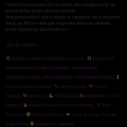
l’ombre menaçante d’un ex-petit ami toxique surgi du
passé d’Ava, le jeu devient mortel.
Ava parviendra-t-elle à briser la carapace de la machine
Voss, ou finira-t-elle par se perdre dans les chaînes
d’une obsession dévastatrice ?
Lire la suite »
Gratuit
,
Ennemis à amants (Enemies to Lovers)
Possessif &
|
,
,
,
Obsessionnel
Grumpy x Sunshine
MoralitéGrise
Les
,
,
,
,
MorallyGrey
Smut
Spicy Romance
TouchHerAndYouDie
chaines
,
,
Course contre la montre
Héroïne Forte
Amour
de
,
,
,
toxique
Romance
Mâles alpha
Milliardaire / Tech-
l’obsession
,
,
Magnat
Chaud / Mature (Scènes explicites)
Dark
,
,
Romance
Proximité forcée
Pacte de Sang / Contrat
,
(Lien forcé)
Suspense & Mystère