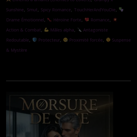
sauvage
,
,
,
,
Sunshine
Smut
Spicy Romance
TouchHerAndYouDie
,
,
,
Drame Émotionnel
Héroïne Forte
Romance
,
,
Action & Combat
Mâles alpha
Antagoniste
,
,
,
Redoutable
Protecteur
Proximité forcée
Suspense
& Mystère