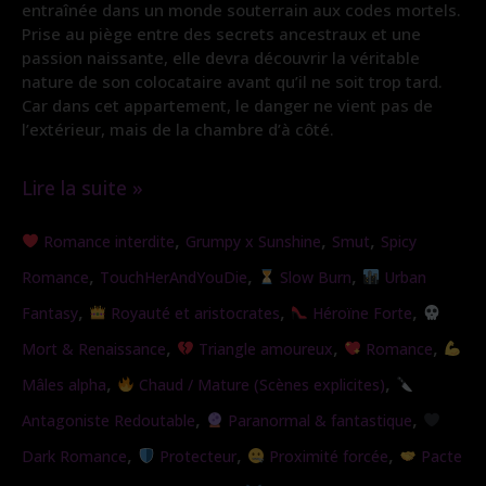
entraînée dans un monde souterrain aux codes mortels.
Prise au piège entre des secrets ancestraux et une
passion naissante, elle devra découvrir la véritable
nature de son colocataire avant qu’il ne soit trop tard.
Car dans cet appartement, le danger ne vient pas de
l’extérieur, mais de la chambre d’à côté.
Lire la suite »
Colocataire
,
,
,
Romance interdite
Grumpy x Sunshine
Smut
Spicy
de
,
,
,
Romance
TouchHerAndYouDie
Slow Burn
Urban
l’ombre
,
,
,
Fantasy
Royauté et aristocrates
Héroïne Forte
,
,
,
Mort & Renaissance
Triangle amoureux
Romance
,
,
Mâles alpha
Chaud / Mature (Scènes explicites)
,
,
Antagoniste Redoutable
Paranormal & fantastique
,
,
,
Dark Romance
Protecteur
Proximité forcée
Pacte