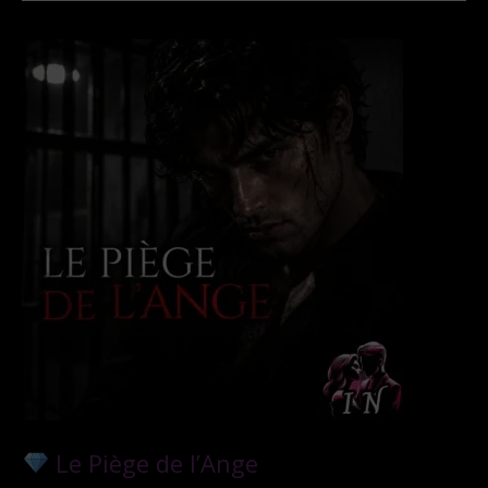
du
mafieux
Le Piège de l’Ange