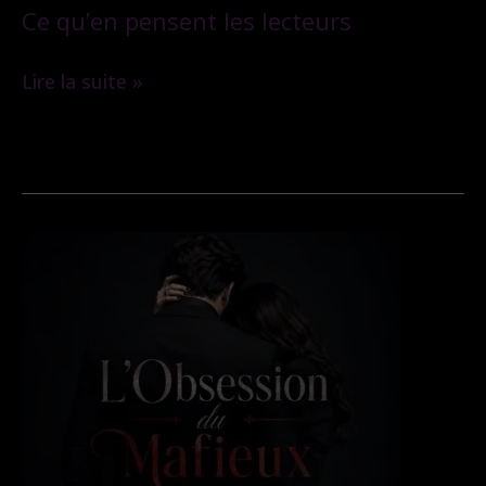
Ce qu’en pensent les lecteurs
Ce
Lire la suite »
qu’en
pensent
les
lecteurs