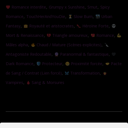
Colocataire
,
,
,
Romance interdite
Grumpy x Sunshine
Smut
Spicy
de
,
,
,
Romance
TouchHerAndYouDie
Slow Burn
Urban
l’ombre
,
,
,
Fantasy
Royauté et aristocrates
Héroïne Forte
,
,
,
Mort & Renaissance
Triangle amoureux
Romance
,
,
Mâles alpha
Chaud / Mature (Scènes explicites)
,
,
Antagoniste Redoutable
Paranormal & fantastique
,
,
,
Dark Romance
Protecteur
Proximité forcée
Pacte
,
,
de Sang / Contrat (Lien forcé)
Transformation
,
Vampires
Sang & Morsures