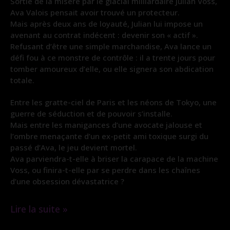
Sortie de la misère par le glacial milliardaire Julian Voss,
Ava Valois pensait avoir trouvé un protecteur.
Mais après deux ans de loyauté, Julian lui impose un
avenant au contrat indécent : devenir son « actif ».
Refusant d’être une simple marchandise, Ava lance un
défi fou à ce monstre de contrôle : il a trente jours pour
tomber amoureux d’elle, ou elle signera son abdication
totale.
Entre les gratte-ciel de Paris et les néons de Tokyo, une
guerre de séduction et de pouvoir s’installe.
Mais entre les manigances d’une avocate jalouse et
l’ombre menaçante d’un ex-petit ami toxique surgi du
passé d’Ava, le jeu devient mortel.
Ava parviendra-t-elle à briser la carapace de la machine
Voss, ou finira-t-elle par se perdre dans les chaînes
d’une obsession dévastatrice ?
Lire la suite »
Gratuit