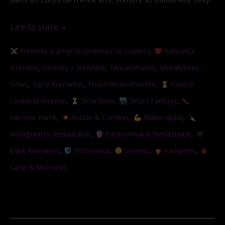
Lire la suite »
Traqueuse
,
Ennemis à amants (Enemies to Lovers)
Romance
de
,
,
,
,
interdite
Grumpy x Sunshine
MoralitéGrise
MorallyGrey
Vampire
,
,
,
Smut
Spicy Romance
TouchHerAndYouDie
Course
(Nouvelle
,
,
,
contre la montre
Slow Burn
Urban Fantasy
version)
,
,
,
Héroïne Forte
Action & Combat
Mâles alpha
,
,
Antagoniste Redoutable
Paranormal & fantastique
,
,
,
,
Dark Romance
Protecteur
Secrets
Vampires
Sang & Morsures