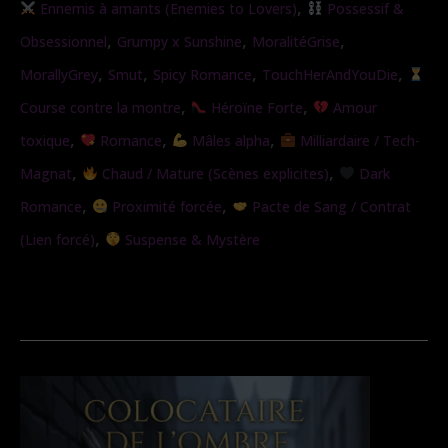
,
Ennemis à amants (Enemies to Lovers)
Possessif &
|
,
,
,
Obsessionnel
Grumpy x Sunshine
MoralitéGrise
Les
,
,
,
,
MorallyGrey
Smut
Spicy Romance
TouchHerAndYouDie
chaines
,
,
Course contre la montre
Héroïne Forte
Amour
de
,
,
,
toxique
Romance
Mâles alpha
Milliardaire / Tech-
l’obsession
,
,
Magnat
Chaud / Mature (Scènes explicites)
Dark
,
,
Romance
Proximité forcée
Pacte de Sang / Contrat
,
(Lien forcé)
Suspense & Mystère