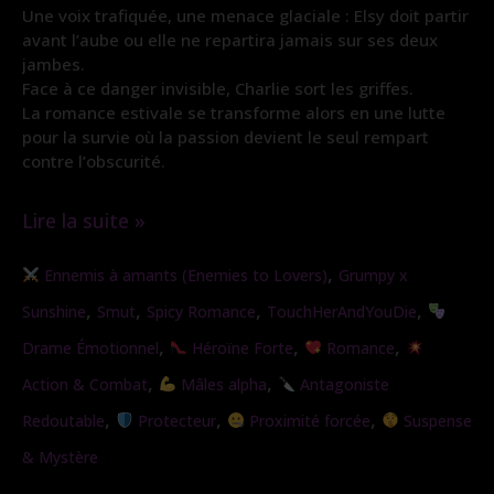
Une voix trafiquée, une menace glaciale : Elsy doit partir
avant l’aube ou elle ne repartira jamais sur ses deux
jambes.
Face à ce danger invisible, Charlie sort les griffes.
La romance estivale se transforme alors en une lutte
pour la survie où la passion devient le seul rempart
contre l’obscurité.
Lire la suite »
L’étreinte
,
Ennemis à amants (Enemies to Lovers)
Grumpy x
sauvage
,
,
,
,
Sunshine
Smut
Spicy Romance
TouchHerAndYouDie
,
,
,
Drame Émotionnel
Héroïne Forte
Romance
,
,
Action & Combat
Mâles alpha
Antagoniste
,
,
,
Redoutable
Protecteur
Proximité forcée
Suspense
& Mystère