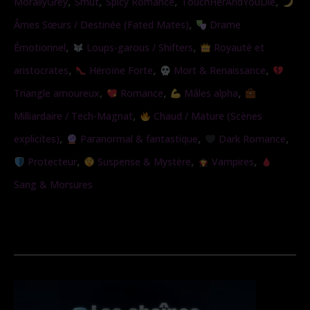
,
,
,
,
MorallyGrey
Smut
Spicy Romance
TouchHerAndYouDie
Soie
,
Âmes Sœurs / Destinée (Fated Mates)
Drame
,
,
Émotionnel
Loups-garous / Shifters
Royauté et
,
,
,
aristocrates
Héroïne Forte
Mort & Renaissance
,
,
,
Triangle amoureux
Romance
Mâles alpha
,
Milliardaire / Tech-Magnat
Chaud / Mature (Scènes
,
,
,
explicites)
Paranormal & fantastique
Dark Romance
,
,
,
Protecteur
Suspense & Mystère
Vampires
Sang & Morsures