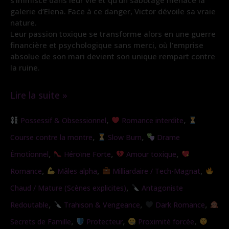
s’immisce dans leur vie et qu’un sabotage menace la
galerie d’Elena. Face à ce danger, Victor dévoile sa vraie
nature.
Leur passion toxique se transforme alors en une guerre
financière et psychologique sans merci, où l’emprise
absolue de son mari devient son unique rempart contre
la ruine.
Lire la suite »
Sous
,
,
Possessif & Obsessionnel
Romance interdite
son
,
,
Course contre la montre
Slow Burn
Drame
emprise
,
,
,
Émotionnel
Héroïne Forte
Amour toxique
,
,
,
Romance
Mâles alpha
Milliardaire / Tech-Magnat
,
Chaud / Mature (Scènes explicites)
Antagoniste
,
,
,
Redoutable
Trahison & Vengeance
Dark Romance
,
,
,
Secrets de Famille
Protecteur
Proximité forcée