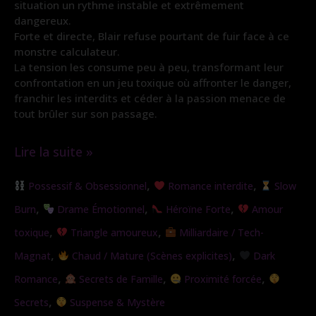
situation un rythme instable et extrêmement
dangereux.
Forte et directe, Blair refuse pourtant de fuir face à ce
monstre calculateur.
La tension les consume peu à peu, transformant leur
confrontation en un jeu toxique où affronter le danger,
franchir les interdits et céder à la passion menace de
tout brûler sur son passage.
Lire la suite »
Le
,
,
Possessif & Obsessionnel
Romance interdite
Slow
Piège
,
,
,
Burn
Drame Émotionnel
Héroïne Forte
Amour
de
,
,
toxique
Triangle amoureux
Milliardaire / Tech-
l’Ange
,
,
Magnat
Chaud / Mature (Scènes explicites)
Dark
,
,
,
Romance
Secrets de Famille
Proximité forcée
,
Secrets
Suspense & Mystère