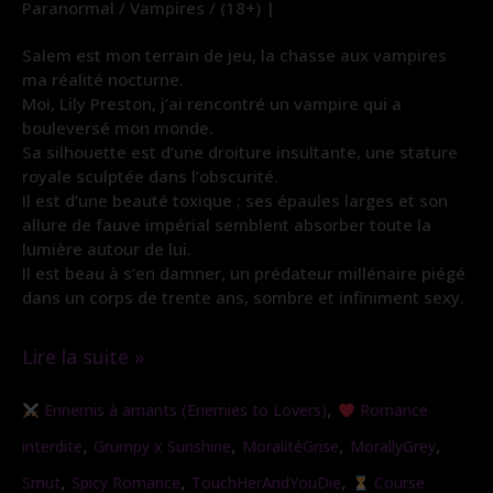
Paranormal / Vampires / (18+) |
Salem est mon terrain de jeu, la chasse aux vampires
ma réalité nocturne.
Moi, Lily Preston, j’ai rencontré un vampire qui a
bouleversé mon monde.
Sa silhouette est d’une droiture insultante, une stature
royale sculptée dans l’obscurité.
Il est d’une beauté toxique ; ses épaules larges et son
allure de fauve impérial semblent absorber toute la
lumière autour de lui.
Il est beau à s’en damner, un prédateur millénaire piégé
dans un corps de trente ans, sombre et infiniment sexy.
Lire la suite »
Traqueuse
,
Ennemis à amants (Enemies to Lovers)
Romance
de
,
,
,
,
interdite
Grumpy x Sunshine
MoralitéGrise
MorallyGrey
Vampire
,
,
,
Smut
Spicy Romance
TouchHerAndYouDie
Course