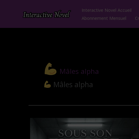
Aller
Interactive Novel Accueil
au
Abonnement Mensuel
C
contenu
Mâles alpha
Mâles alpha