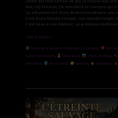
Salem est mon terrain de jeu, la chasse aux vam
Moi, Lily Preston, j’ai rencontré un vampire qui
Sa silhouette est d’une droiture insultante, une 
Il est d’une beauté toxique ; ses épaules larges 
Il est beau à s’en damner, un prédateur millénai
Lire la suite »
Traqueuse
,
Ennemis à amants (Enemies to Lovers)
Romanc
de
,
,
,
contre la montre
Slow Burn
Urban Fantasy
Vampire
,
,
,
,
Romance
Protecteur
Secrets
Vampires
(Nouvelle
version)