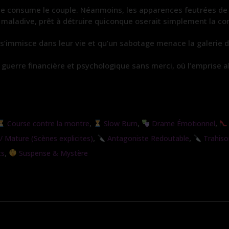
ue consume le couple. Néanmoins, les apparences feutrées de l
 maladive, prêt à détruire quiconque oserait simplement la con
 s’immisce dans leur vie et qu’un sabotage menace la galerie d’
 guerre financière et psychologique sans merci, où l’emprise 
,
,
,
Course contre la montre
Slow Burn
Drame Émotionnel
,
,
 Mature (Scènes explicites)
Antagoniste Redoutable
Trahiso
,
ts
Suspense & Mystère