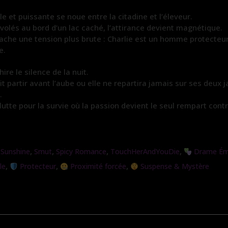
e et puissante se noue entre la citadine et l’éleveur.
 volés au bord d’un lac caché, l’attirance devient magnétique.
che une tension plus brute : Charlie est un homme protecteur, un
e.
re le silence de la nuit.
it partir avant l’aube ou elle ne repartira jamais sur ses deux 
.
tte pour la survie où la passion devient le seul rempart contre
,
,
,
,
 Sunshine
Smut
Spicy Romance
TouchHerAndYouDie
Drame Ém
,
,
,
le
Protecteur
Proximité forcée
Suspense & Mystère