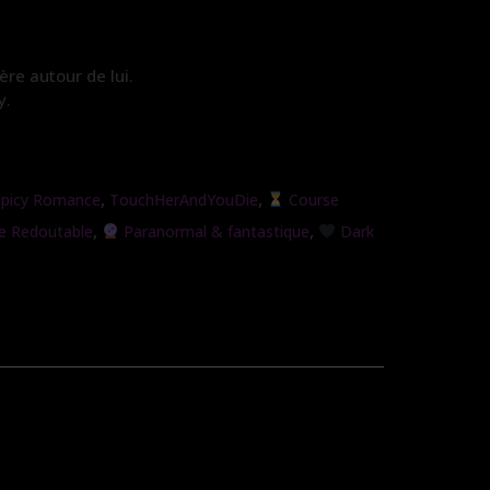
ère autour de lui.
y.
,
,
Spicy Romance
TouchHerAndYouDie
Course
,
,
e Redoutable
Paranormal & fantastique
Dark