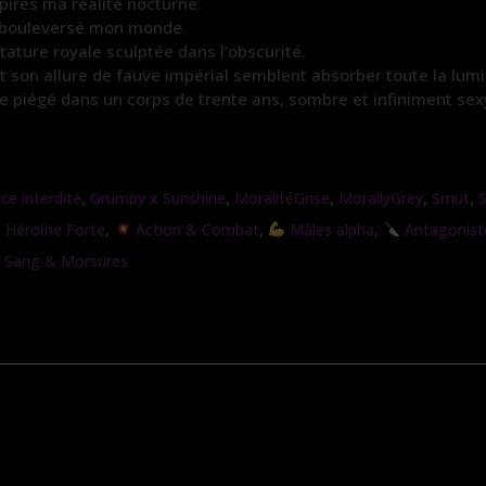
pires ma réalité nocturne.
 a bouleversé mon monde.
stature royale sculptée dans l’obscurité.
et son allure de fauve impérial semblent absorber toute la lumi
re piégé dans un corps de trente ans, sombre et infiniment sex
,
,
,
,
,
e interdite
Grumpy x Sunshine
MoralitéGrise
MorallyGrey
Smut
,
,
,
Héroïne Forte
Action & Combat
Mâles alpha
Antagonist
Sang & Morsures