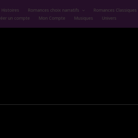
Histoires
Romances choix narratifs
Romances Classiques
réer un compte
Mon Compte
Musiques
Univers