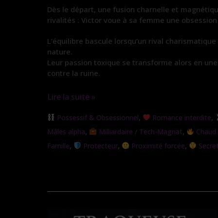
Dès le départ, une fusion charnelle et magnétiq
rivalités : Victor voue à sa femme une obsession
L’équilibre bascule lorsqu’un rival charismatique
nature.
Leur passion toxique se transforme alors en une
contre la ruine.
Lire la suite »
Sous
,
,
Possessif & Obsessionnel
Romance interdite
son
,
,
Mâles alpha
Milliardaire / Tech-Magnat
Chaud /
emprise
,
,
,
Famille
Protecteur
Proximité forcée
Secre