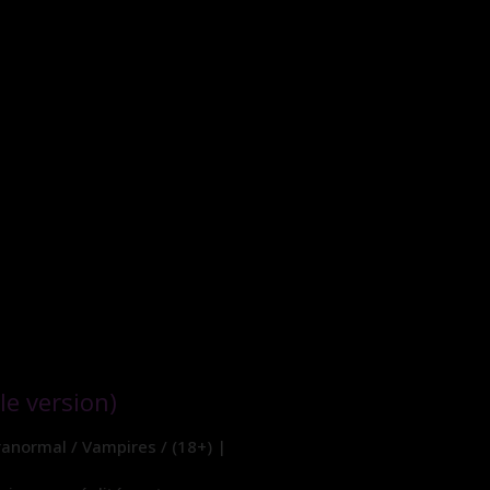
e version)
ranormal / Vampires / (18+) |