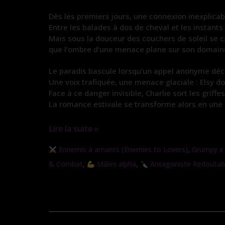
Dès les premiers jours, une connexion inexplicabl
Entre les balades à dos de cheval et les instants
Mais sous la douceur des couchers de soleil se ca
que l’ombre d’une menace plane sur son domain
Le paradis bascule lorsqu’un appel anonyme déchi
Une voix trafiquée, une menace glaciale : Elsy do
Face à ce danger invisible, Charlie sort les griffes
La romance estivale se transforme alors en une lu
Lire la suite »
L’étreinte
,
Ennemis à amants (Enemies to Lovers)
Grumpy x
sauvage
,
,
& Combat
Mâles alpha
Antagoniste Redoutab