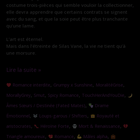
costume trois-pièces qui semble vouloir la collectionner,
elle devra apprendre que certains contrats se signent
avec du sang, et que la soie peut être plus tranchante
qu’une lame.
L’art est éternel.
Mais dans l’étreinte de Silas Vane, la vie ne tient qu’à
une morsure.
Lire la suite »
Morsure
,
,
,
Romance interdite
Grumpy x Sunshine
MoralitéGrise
de
,
,
,
,
MorallyGrey
Smut
Spicy Romance
TouchHerAndYouDie
Soie
,
Âmes Sœurs / Destinée (Fated Mates)
Drame
,
,
Émotionnel
Loups-garous / Shifters
Royauté et
,
,
,
aristocrates
Héroïne Forte
Mort & Renaissance
,
,
,
Triangle amoureux
Romance
Mâles alpha