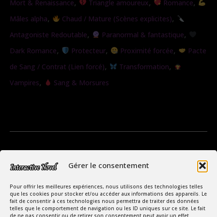
,
,
,
Mort & Renaissance
Triangle amoureux
Romance
,
,
Mâles alpha
Chaud / Mature (Scènes explicites)
,
,
Antagoniste Redoutable
Paranormal & fantastique
,
,
,
Dark Romance
Protecteur
Proximité forcée
Pacte
,
,
de Sang / Contrat (Lien forcé)
Transformation
,
Vampires
Sang & Morsures
Gérer le consentement
Pour offrir les meilleures expériences, nous utilisons des technologies telles
que les cookies pour stocker et/ou accéder aux informations des appareils. Le
fait de consentir à ces technologies nous permettra de traiter des données
telles que le comportement de navigation ou les ID uniques sur ce site. Le fait
de ne pas consentir ou de retirer son consentement peut avoir un effet