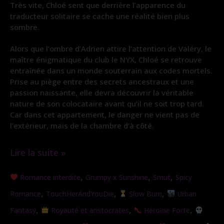
Très vite, Chloé sent que derrière l’apparence du
traducteur solitaire se cache une réalité bien plus
sombre.
Alors que l’ombre d’Adrien attire l’attention de Valéry, le
maître énigmatique du club le NYX, Chloé se retrouve
entraînée dans un monde souterrain aux codes mortels.
Prise au piège entre des secrets ancestraux et une
passion naissante, elle devra découvrir la véritable
nature de son colocataire avant qu’il ne soit trop tard.
Car dans cet appartement, le danger ne vient pas de
l’extérieur, mais de la chambre d’à côté.
Lire la suite »
Colocataire
,
,
,
Romance interdite
Grumpy x Sunshine
Smut
Spicy
de
,
,
,
Romance
TouchHerAndYouDie
Slow Burn
Urban
l’ombre
,
,
,
Fantasy
Royauté et aristocrates
Héroïne Forte