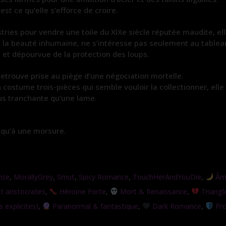
est ce qu’elle s’efforce de croire.
stries pour vendre une toile du XIXe siècle réputée maudite, e
 à la beauté inhumaine, ne s’intéresse pas seulement au tablea
, et dépourvue de la protection des loups.
retrouve prise au piège d’une négociation mortelle.
n costume trois-pièces qui semble vouloir la collectionner, ell
lus tranchante qu’une lame.
t qu’à une morsure.
,
,
,
,
,
ise
MorallyGrey
Smut
Spicy Romance
TouchHerAndYouDie
Âme
,
,
,
 aristocrates
Héroïne Forte
Mort & Renaissance
Triangl
,
,
,
 explicites)
Paranormal & fantastique
Dark Romance
Pro