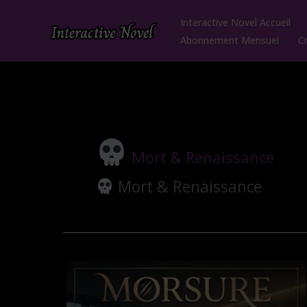
Aller
Interactive Novel Accueil
au
Abonnement Mensuel
C
contenu
Mort & Renaissance
Mort & Renaissance