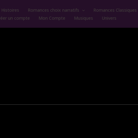
Histoires
Romances choix narratifs
Romances Classiques
réer un compte
Mon Compte
Musiques
Univers