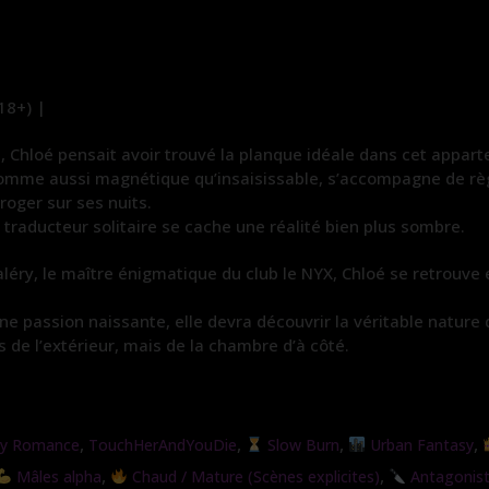
18+) |
, Chloé pensait avoir trouvé la planque idéale dans cet appart
omme aussi magnétique qu’insaisissable, s’accompagne de règle
roger sur ses nuits.
 traducteur solitaire se cache une réalité bien plus sombre.
 Valéry, le maître énigmatique du club le NYX, Chloé se retrou
e passion naissante, elle devra découvrir la véritable nature de
 de l’extérieur, mais de la chambre d’à côté.
,
,
,
,
cy Romance
TouchHerAndYouDie
Slow Burn
Urban Fantasy
,
,
Mâles alpha
Chaud / Mature (Scènes explicites)
Antagonist