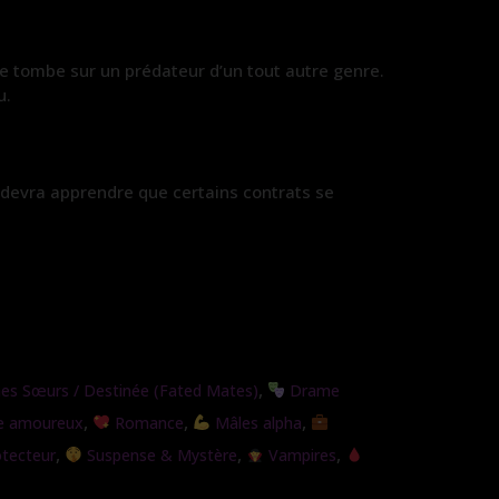
lle tombe sur un prédateur d’un tout autre genre.
u.
e devra apprendre que certains contrats se
,
s Sœurs / Destinée (Fated Mates)
Drame
,
,
,
e amoureux
Romance
Mâles alpha
,
,
,
tecteur
Suspense & Mystère
Vampires