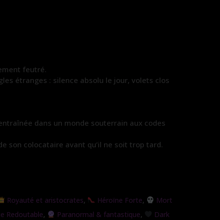
ement feutré.
s étranges : silence absolu le jour, volets clos
ve entraînée dans un monde souterrain aux codes
 son colocataire avant qu’il ne soit trop tard.
,
,
Royauté et aristocrates
Héroïne Forte
Mort
,
,
e Redoutable
Paranormal & fantastique
Dark