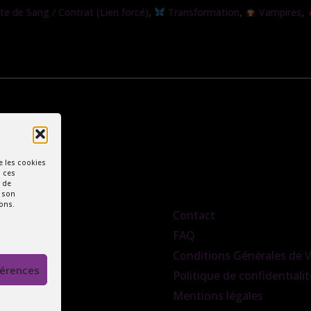
,
,
,
e de Sang / Contrat (Lien forcé)
Transformation
Vampires
e les cookies
à ces
 de
r son
ions.
Contact
FAQ
Conditions Générales de 
férences
Politique de confidentialit
Mentions légales