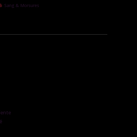
Sang & Morsures
Vente
é