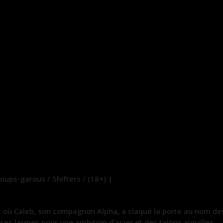
ups-garous / Shifters / (18+) |
ur où Caleb, son compagnon Alpha, a claqué la porte au nom de
 ses larmes pour une ambition d’acier et des talons aiguilles.