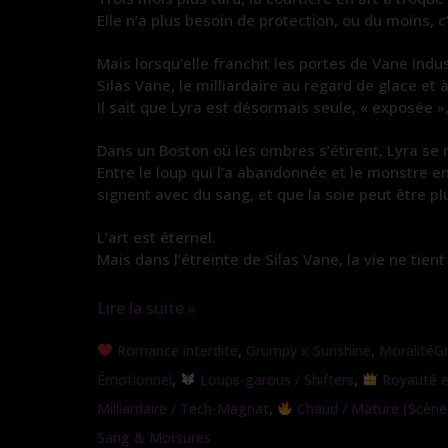
Elle n’a plus besoin de protection, ou du moins, c’
Mais lorsqu’elle franchit les portes de Vane Indu
Silas Vane, le milliardaire au regard de glace et
Il sait que Lyra est désormais seule, « exposée »
Dans un Boston où les ombres s’étirent, Lyra se 
Entre le loup qui l’a abandonnée et le monstre e
signent avec du sang, et que la soie peut être p
L’art est éternel.
Mais dans l’étreinte de Silas Vane, la vie ne tien
Lire la suite »
Morsure
,
,
Romance interdite
Grumpy x Sunshine
MoralitéGr
de
,
,
Émotionnel
Loups-garous / Shifters
Royauté et
Soie
,
Milliardaire / Tech-Magnat
Chaud / Mature (Scènes
Sang & Morsures