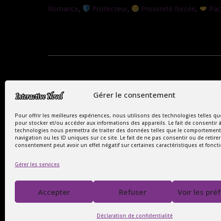
l’ombre
,
,
,
Romance
Protecteur
Proximité forcée
Pact
Gérer le consentement
Pour offrir les meilleures expériences, nous utilisons des technologies telles qu
pour stocker et/ou accéder aux informations des appareils. Le fait de consentir 
technologies nous permettra de traiter des données telles que le comportement
navigation ou les ID uniques sur ce site. Le fait de ne pas consentir ou de retire
consentement peut avoir un effet négatif sur certaines caractéristiques et fonct
Copyright Interactive Novel © 2026
Gérer les services
Le Monde Captivant des Romances
SIREN : 107535668
Accepter
Refuser
Voir les pré
Déclaration de confidentialité