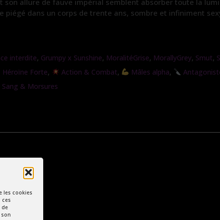
et son allure de fauve impérial semblent absorber toute la lumi
re piégé dans un corps de trente ans, sombre et infiniment sex
,
,
,
,
,
e interdite
Grumpy x Sunshine
MoralitéGrise
MorallyGrey
Smut
,
,
,
Héroïne Forte
Action & Combat
Mâles alpha
Antagonist
Sang & Morsures
e les cookies
à ces
 de
r son