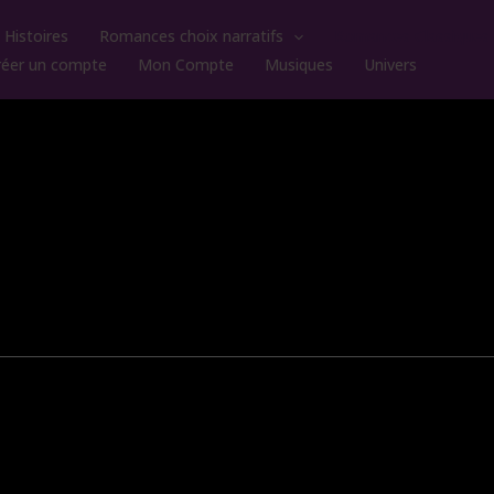
Histoires
Romances choix narratifs
Romances Classiques
réer un compte
Mon Compte
Musiques
Univers