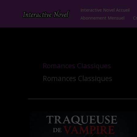
Aller
Interactive Novel Accueil
au
Abonnement Mensuel
C
contenu
Romances Classiques
Romances Classiques