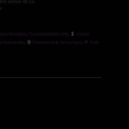
ère autour de lui.
y.
,
,
Spicy Romance
TouchHerAndYouDie
Course
,
,
e Redoutable
Paranormal & fantastique
Dark