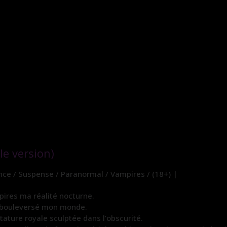
e version)
nce / Suspense / Paranormal / Vampires / (18+) |
pires ma réalité nocturne.
 a bouleversé mon monde.
stature royale sculptée dans l’obscurité.