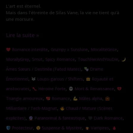
L’art est éternel.
Mais dans l’étreinte de Silas Vane, la vie ne tient qu’à
une morsure.
Lire la suite »
Morsure
,
,
,
Romance interdite
Grumpy x Sunshine
MoralitéGrise
de
,
,
,
,
MorallyGrey
Smut
Spicy Romance
TouchHerAndYouDie
Soie
,
Âmes Sœurs / Destinée (Fated Mates)
Drame
,
,
Émotionnel
Loups-garous / Shifters
Royauté et
,
,
,
aristocrates
Héroïne Forte
Mort & Renaissance
,
,
,
Triangle amoureux
Romance
Mâles alpha
,
Milliardaire / Tech-Magnat
Chaud / Mature (Scènes
,
,
,
explicites)
Paranormal & fantastique
Dark Romance
,
,
,
Protecteur
Suspense & Mystère
Vampires