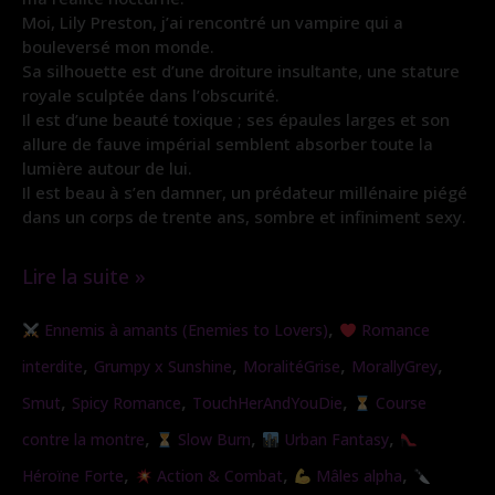
Moi, Lily Preston, j’ai rencontré un vampire qui a
bouleversé mon monde.
Sa silhouette est d’une droiture insultante, une stature
royale sculptée dans l’obscurité.
Il est d’une beauté toxique ; ses épaules larges et son
allure de fauve impérial semblent absorber toute la
lumière autour de lui.
Il est beau à s’en damner, un prédateur millénaire piégé
dans un corps de trente ans, sombre et infiniment sexy.
Lire la suite »
Traqueuse
,
Ennemis à amants (Enemies to Lovers)
Romance
de
,
,
,
,
interdite
Grumpy x Sunshine
MoralitéGrise
MorallyGrey
Vampire
,
,
,
Smut
Spicy Romance
TouchHerAndYouDie
Course
(Nouvelle
,
,
,
contre la montre
Slow Burn
Urban Fantasy
version)
,
,
,
Héroïne Forte
Action & Combat
Mâles alpha