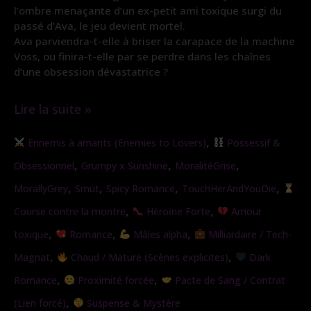
l’ombre menaçante d’un ex-petit ami toxique surgi du
passé d’Ava, le jeu devient mortel.
Ava parviendra-t-elle à briser la carapace de la machine
Voss, ou finira-t-elle par se perdre dans les chaînes
d’une obsession dévastatrice ?
Lire la suite »
Gratuit
,
Ennemis à amants (Enemies to Lovers)
Possessif &
|
,
,
,
Obsessionnel
Grumpy x Sunshine
MoralitéGrise
Les
,
,
,
,
MorallyGrey
Smut
Spicy Romance
TouchHerAndYouDie
chaines
,
,
Course contre la montre
Héroïne Forte
Amour
de
,
,
,
toxique
Romance
Mâles alpha
Milliardaire / Tech-
l’obsession
,
,
Magnat
Chaud / Mature (Scènes explicites)
Dark
,
,
Romance
Proximité forcée
Pacte de Sang / Contrat
,
(Lien forcé)
Suspense & Mystère