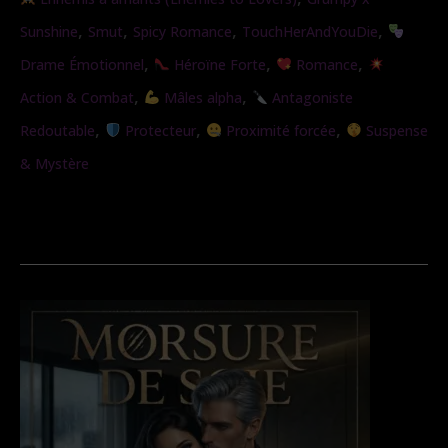
sauvage
,
,
,
,
Sunshine
Smut
Spicy Romance
TouchHerAndYouDie
,
,
,
Drame Émotionnel
Héroïne Forte
Romance
,
,
Action & Combat
Mâles alpha
Antagoniste
,
,
,
Redoutable
Protecteur
Proximité forcée
Suspense
& Mystère