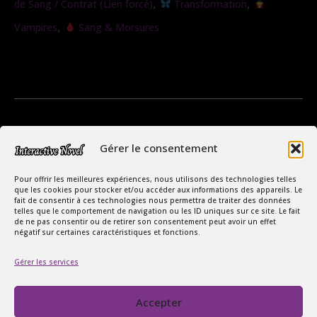
,
,
de Sang / Contrat (Lien forcé)
Transformation
,
Vampires
Sang & Morsures
Gérer le consentement
Pour offrir les meilleures expériences, nous utilisons des technologies telles
que les cookies pour stocker et/ou accéder aux informations des appareils. Le
fait de consentir à ces technologies nous permettra de traiter des données
telles que le comportement de navigation ou les ID uniques sur ce site. Le fait
de ne pas consentir ou de retirer son consentement peut avoir un effet
négatif sur certaines caractéristiques et fonctions.
Copyright Interactive Novel © 2026
Le Monde Captivant des Romances
Gérer les services
SIREN : 107535668
Accepter