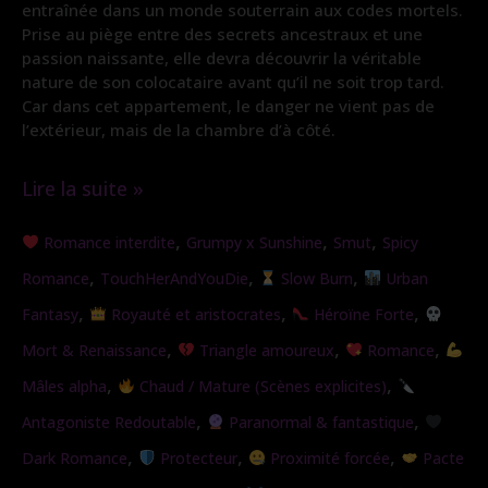
entraînée dans un monde souterrain aux codes mortels.
Prise au piège entre des secrets ancestraux et une
passion naissante, elle devra découvrir la véritable
nature de son colocataire avant qu’il ne soit trop tard.
Car dans cet appartement, le danger ne vient pas de
l’extérieur, mais de la chambre d’à côté.
Lire la suite »
Colocataire
,
,
,
Romance interdite
Grumpy x Sunshine
Smut
Spicy
de
,
,
,
Romance
TouchHerAndYouDie
Slow Burn
Urban
l’ombre
,
,
,
Fantasy
Royauté et aristocrates
Héroïne Forte
,
,
,
Mort & Renaissance
Triangle amoureux
Romance
,
,
Mâles alpha
Chaud / Mature (Scènes explicites)
,
,
Antagoniste Redoutable
Paranormal & fantastique
,
,
,
Dark Romance
Protecteur
Proximité forcée
Pacte