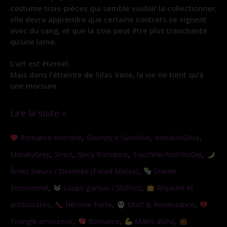
costume trois-pièces qui semble vouloir la collectionner,
elle devra apprendre que certains contrats se signent
avec du sang, et que la soie peut être plus tranchante
qu’une lame.
L’art est éternel.
Mais dans l’étreinte de Silas Vane, la vie ne tient qu’à
une morsure.
Lire la suite »
Morsure
,
,
,
Romance interdite
Grumpy x Sunshine
MoralitéGrise
de
,
,
,
,
MorallyGrey
Smut
Spicy Romance
TouchHerAndYouDie
Soie
,
Âmes Sœurs / Destinée (Fated Mates)
Drame
,
,
Émotionnel
Loups-garous / Shifters
Royauté et
,
,
,
aristocrates
Héroïne Forte
Mort & Renaissance
,
,
,
Triangle amoureux
Romance
Mâles alpha