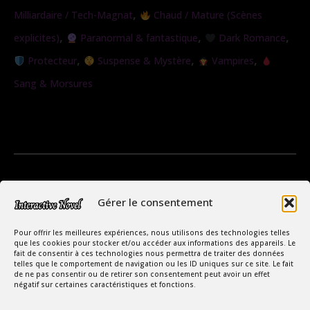
,
Milliardaire / Tech-Magnat
Chaud / Mature (Scènes
,
,
,
explicites)
Paranormal & fantastique
Dark Romance
,
,
,
Protecteur
Suspense & Mystère
Vampires
Sang & Morsures
Gérer le consentement
Pour offrir les meilleures expériences, nous utilisons des technologies telles
que les cookies pour stocker et/ou accéder aux informations des appareils. Le
fait de consentir à ces technologies nous permettra de traiter des données
telles que le comportement de navigation ou les ID uniques sur ce site. Le fait
de ne pas consentir ou de retirer son consentement peut avoir un effet
négatif sur certaines caractéristiques et fonctions.
Copyright Interactive Novel © 2026