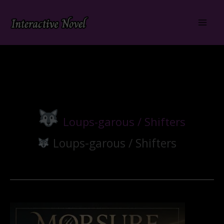
Aller
au
contenu
Loups-garous / Shifters
Loups-garous / Shifters