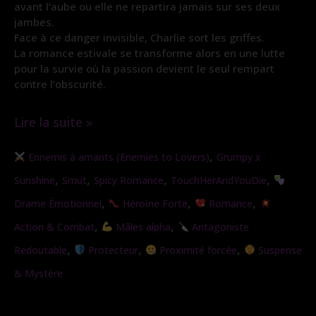
avant l’aube ou elle ne repartira jamais sur ses deux
jambes.
Face à ce danger invisible, Charlie sort les griffes.
La romance estivale se transforme alors en une lutte
pour la survie où la passion devient le seul rempart
contre l’obscurité.
Lire la suite »
L’étreinte
,
Ennemis à amants (Enemies to Lovers)
Grumpy x
sauvage
,
,
,
,
Sunshine
Smut
Spicy Romance
TouchHerAndYouDie
,
,
,
Drame Émotionnel
Héroïne Forte
Romance
,
,
Action & Combat
Mâles alpha
Antagoniste
,
,
,
Redoutable
Protecteur
Proximité forcée
Suspense
& Mystère