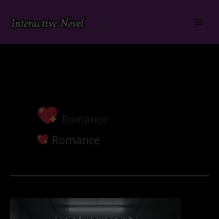
Aller
au
contenu
Romance
Romance