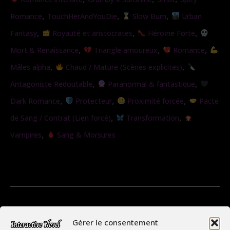
de
,
,
,
Romance
TouchHerAndYouDie
Slow Burn
Urban
l’ombre
,
,
,
Fantasy
Royauté et aristocrates
Héroïne Forte
,
,
,
Mort & Renaissance
Triangle amoureux
Romance
,
,
Mâles alpha
Chaud / Mature (Scènes explicites)
,
,
Antagoniste Redoutable
Paranormal & fantastique
,
,
,
Dark Romance
Protecteur
Proximité forcée
Pacte
,
,
de Sang / Contrat (Lien forcé)
Transformation
,
Vampires
Sang & Morsures
Gérer le consentement