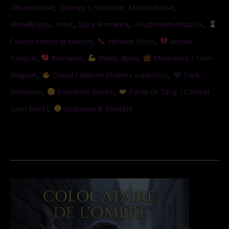
,
,
,
Obsessionnel
Grumpy x Sunshine
MoralitéGrise
Les
,
,
,
,
MorallyGrey
Smut
Spicy Romance
TouchHerAndYouDie
chaines
,
,
Course contre la montre
Héroïne Forte
Amour
de
,
,
,
toxique
Romance
Mâles alpha
Milliardaire / Tech-
l’obsession
,
,
Magnat
Chaud / Mature (Scènes explicites)
Dark
,
,
Romance
Proximité forcée
Pacte de Sang / Contrat
,
(Lien forcé)
Suspense & Mystère