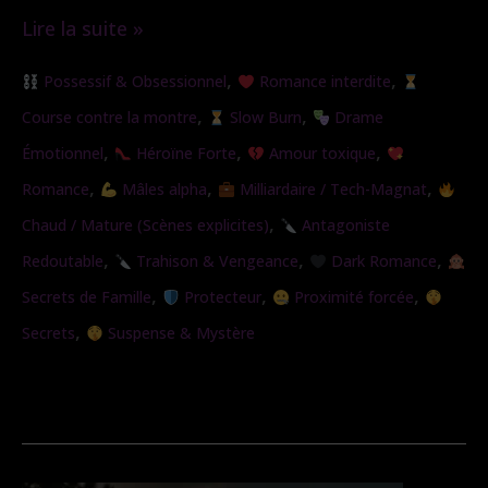
Lire la suite »
Sous
,
,
Possessif & Obsessionnel
Romance interdite
son
,
,
Course contre la montre
Slow Burn
Drame
emprise
,
,
,
Émotionnel
Héroïne Forte
Amour toxique
,
,
,
Romance
Mâles alpha
Milliardaire / Tech-Magnat
,
Chaud / Mature (Scènes explicites)
Antagoniste
,
,
,
Redoutable
Trahison & Vengeance
Dark Romance
,
,
,
Secrets de Famille
Protecteur
Proximité forcée
,
Secrets
Suspense & Mystère