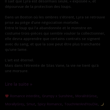
Il sait que Lyra est désormais seule, « exposée », et
dépourvue de la protection des loups.
Dans un Boston où les ombres s’étirent, Lyra se retrouve
prise au piège d’une négociation mortelle.
Entre le loup qui l’a abandonnée et le monstre en
costume trois-pièces qui semble vouloir la collectionner,
elle devra apprendre que certains contrats se signent
avec du sang, et que la soie peut être plus tranchante
qu’une lame.
L’art est éternel.
Mais dans l’étreinte de Silas Vane, la vie ne tient qu’à
une morsure.
Lire la suite »
Morsure
,
,
,
Romance interdite
Grumpy x Sunshine
MoralitéGrise
de
,
,
,
,
MorallyGrey
Smut
Spicy Romance
TouchHerAndYouDie
Soie