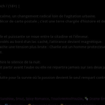
h / (18+) |
 calme, un changement radical loin de l’agitation urbaine.
 décor de carte postale ; c’est une terre chargée d’histoire et 
e et puissante se noue entre la citadine et l’éleveur.
 volés au bord d’un lac caché, l’attirance devient magnétique.
che une tension plus brute : Charlie est un homme protecteur, un
e.
re le silence de la nuit.
it partir avant l’aube ou elle ne repartira jamais sur ses deux 
.
tte pour la survie où la passion devient le seul rempart contre
,
,
,
,
 Sunshine
Smut
Spicy Romance
TouchHerAndYouDie
Drame Ém