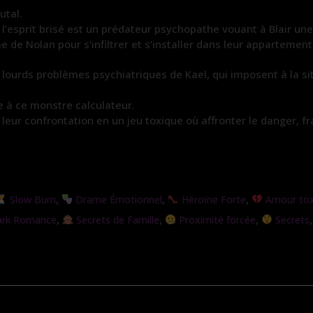
utal.
l’esprit brisé est un prédateur psychopathe vouant à Blair un
 de Nolan pour s’infiltrer et s’installer dans leur appartemen
s lourds problèmes psychiatriques de Kael, qui imposent à la 
ce à ce monstre calculateur.
eur confrontation en un jeu toxique où affronter le danger, fr
,
,
,
Slow Burn
Drame Émotionnel
Héroïne Forte
Amour tox
,
,
,
rk Romance
Secrets de Famille
Proximité forcée
Secrets