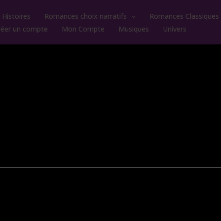
Histoires
Romances choix narratifs
Romances Classiques
réer un compte
Mon Compte
Musiques
Univers