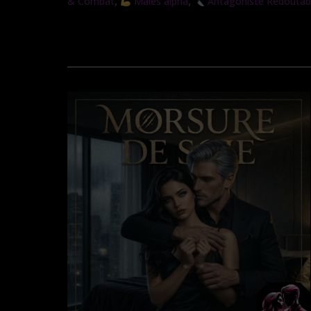
,
,
& Combat
Mâles alpha
Antagoniste Redoutab