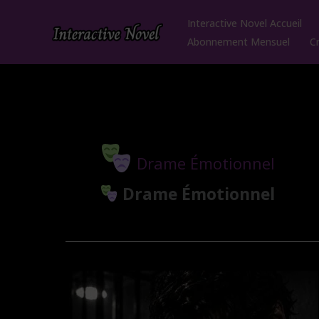
Aller
Interactive Novel Accueil
au
Abonnement Mensuel
C
contenu
Drame Émotionnel
Drame Émotionnel