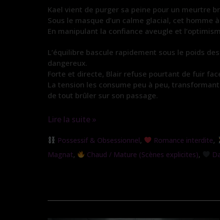
Kael vient de purger sa peine pour un meurtre br
Sous le masque d’un calme glacial, cet homme à 
En manipulant la confiance aveugle et l’optimisme
L’équilibre bascule rapidement sous le poids de
dangereux.
Forte et directe, Blair refuse pourtant de fuir fa
La tension les consume peu à peu, transformant l
de tout brûler sur son passage.
Lire la suite »
Le
,
,
Possessif & Obsessionnel
Romance interdite
Piège
,
,
Magnat
Chaud / Mature (Scènes explicites)
Da
de
l’Ange