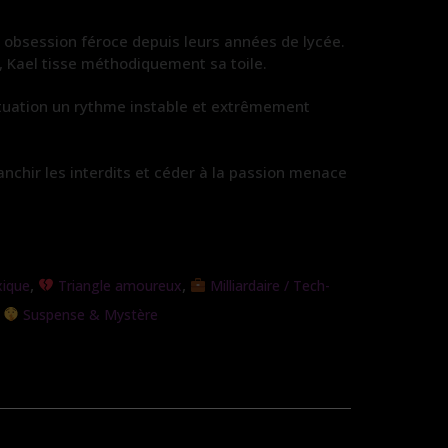
e obsession féroce depuis leurs années de lycée.
t, Kael tisse méthodiquement sa toile.
situation un rythme instable et extrêmement
anchir les interdits et céder à la passion menace
,
,
ique
Triangle amoureux
Milliardaire / Tech-
,
Suspense & Mystère