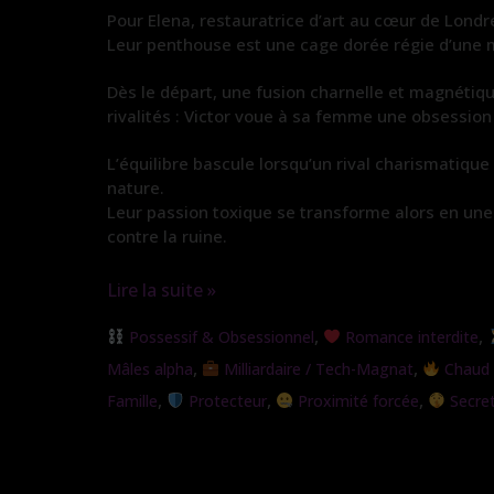
Pour Elena, restauratrice d’art au cœur de Londres
Leur penthouse est une cage dorée régie d’une ma
Dès le départ, une fusion charnelle et magnétiq
rivalités : Victor voue à sa femme une obsession
L’équilibre bascule lorsqu’un rival charismatique
nature.
Leur passion toxique se transforme alors en une
contre la ruine.
Lire la suite »
Sous
,
,
Possessif & Obsessionnel
Romance interdite
son
,
,
Mâles alpha
Milliardaire / Tech-Magnat
Chaud /
emprise
,
,
,
Famille
Protecteur
Proximité forcée
Secre