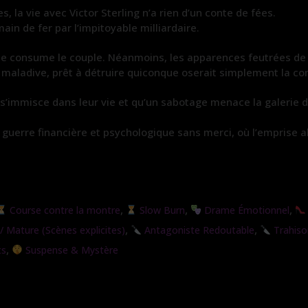
, la vie avec Victor Sterling n’a rien d’un conte de fées.
in de fer par l’impitoyable milliardaire.
ue consume le couple. Néanmoins, les apparences feutrées de l
 maladive, prêt à détruire quiconque oserait simplement la con
 s’immisce dans leur vie et qu’un sabotage menace la galerie d’
 guerre financière et psychologique sans merci, où l’emprise 
,
,
,
Course contre la montre
Slow Burn
Drame Émotionnel
,
,
 Mature (Scènes explicites)
Antagoniste Redoutable
Trahiso
,
ts
Suspense & Mystère