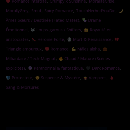
,
,
,
Romance interdite
Grumpy x Sunshine
MoralitéGrise
de
,
,
,
,
MorallyGrey
Smut
Spicy Romance
TouchHerAndYouDie
Soie
,
Âmes Sœurs / Destinée (Fated Mates)
Drame
,
,
Émotionnel
Loups-garous / Shifters
Royauté et
,
,
,
aristocrates
Héroïne Forte
Mort & Renaissance
,
,
,
Triangle amoureux
Romance
Mâles alpha
,
Milliardaire / Tech-Magnat
Chaud / Mature (Scènes
,
,
,
explicites)
Paranormal & fantastique
Dark Romance
,
,
,
Protecteur
Suspense & Mystère
Vampires
Sang & Morsures