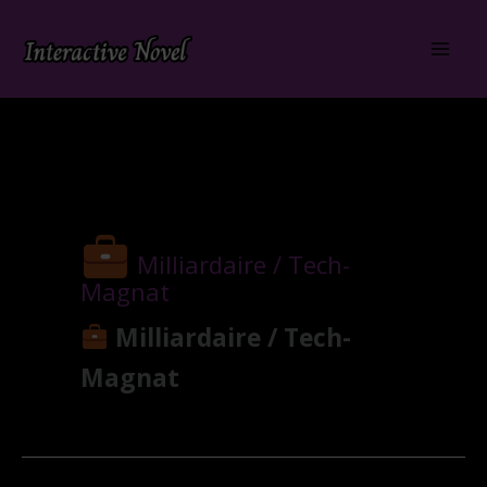
Aller
au
contenu
Milliardaire / Tech-
Magnat
Milliardaire / Tech-
Magnat