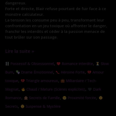
dangereux.
Forte et directe, Blair refuse pourtant de fuir face à ce
monstre calculateur.
La tension les consume peu à peu, transformant leur
confrontation en un jeu toxique où affronter le danger,
franchir les interdits et céder à la passion menace de
tout brûler sur son passage.
Lire la suite »
Le
,
,
Possessif & Obsessionnel
Romance interdite
Slow
Piège
,
,
,
Burn
Drame Émotionnel
Héroïne Forte
Amour
de
,
,
toxique
Triangle amoureux
Milliardaire / Tech-
l’Ange
,
,
Magnat
Chaud / Mature (Scènes explicites)
Dark
,
,
,
Romance
Secrets de Famille
Proximité forcée
,
Secrets
Suspense & Mystère