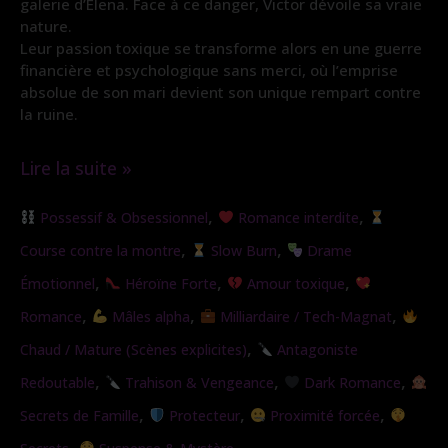
galerie d’Elena. Face à ce danger, Victor dévoile sa vraie
nature.
Leur passion toxique se transforme alors en une guerre
financière et psychologique sans merci, où l’emprise
absolue de son mari devient son unique rempart contre
la ruine.
Lire la suite »
Sous
,
,
Possessif & Obsessionnel
Romance interdite
son
,
,
Course contre la montre
Slow Burn
Drame
emprise
,
,
,
Émotionnel
Héroïne Forte
Amour toxique
,
,
,
Romance
Mâles alpha
Milliardaire / Tech-Magnat
,
Chaud / Mature (Scènes explicites)
Antagoniste
,
,
,
Redoutable
Trahison & Vengeance
Dark Romance
,
,
,
Secrets de Famille
Protecteur
Proximité forcée
,