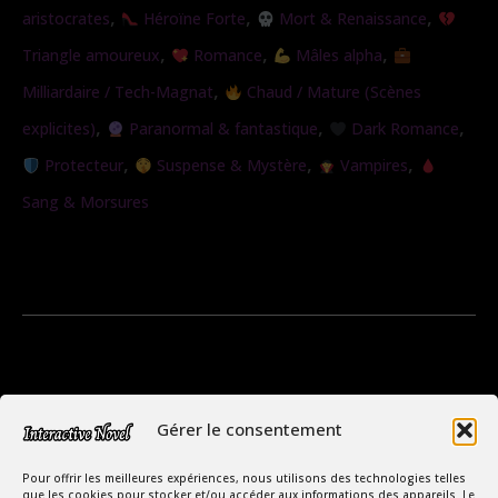
,
,
,
aristocrates
Héroïne Forte
Mort & Renaissance
,
,
,
Triangle amoureux
Romance
Mâles alpha
,
Milliardaire / Tech-Magnat
Chaud / Mature (Scènes
,
,
,
explicites)
Paranormal & fantastique
Dark Romance
,
,
,
Protecteur
Suspense & Mystère
Vampires
Sang & Morsures
Gérer le consentement
Pour offrir les meilleures expériences, nous utilisons des technologies telles
que les cookies pour stocker et/ou accéder aux informations des appareils. Le