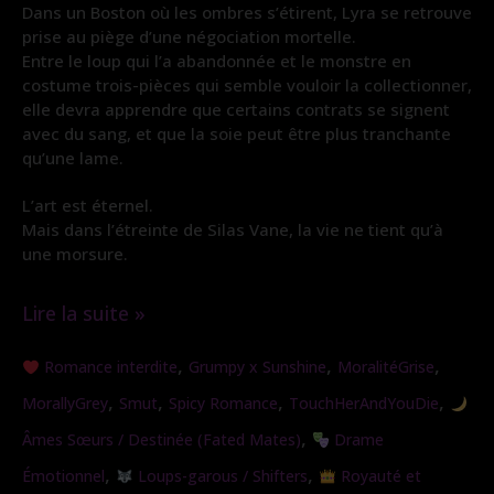
Dans un Boston où les ombres s’étirent, Lyra se retrouve
prise au piège d’une négociation mortelle.
Entre le loup qui l’a abandonnée et le monstre en
costume trois-pièces qui semble vouloir la collectionner,
elle devra apprendre que certains contrats se signent
avec du sang, et que la soie peut être plus tranchante
qu’une lame.
L’art est éternel.
Mais dans l’étreinte de Silas Vane, la vie ne tient qu’à
une morsure.
Lire la suite »
Morsure
,
,
,
Romance interdite
Grumpy x Sunshine
MoralitéGrise
de
,
,
,
,
MorallyGrey
Smut
Spicy Romance
TouchHerAndYouDie
Soie
,
Âmes Sœurs / Destinée (Fated Mates)
Drame
,
,
Émotionnel
Loups-garous / Shifters
Royauté et