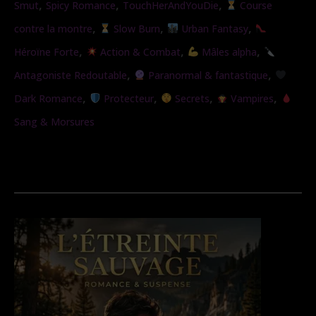
,
,
,
Smut
Spicy Romance
TouchHerAndYouDie
Course
(Nouvelle
,
,
,
contre la montre
Slow Burn
Urban Fantasy
version)
,
,
,
Héroïne Forte
Action & Combat
Mâles alpha
,
,
Antagoniste Redoutable
Paranormal & fantastique
,
,
,
,
Dark Romance
Protecteur
Secrets
Vampires
Sang & Morsures