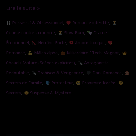
Lire la suite »
Sous
,
,
Possessif & Obsessionnel
Romance interdite
son
,
,
Course contre la montre
Slow Burn
Drame
emprise
,
,
,
Émotionnel
Héroïne Forte
Amour toxique
,
,
,
Romance
Mâles alpha
Milliardaire / Tech-Magnat
,
Chaud / Mature (Scènes explicites)
Antagoniste
,
,
,
Redoutable
Trahison & Vengeance
Dark Romance
,
,
,
Secrets de Famille
Protecteur
Proximité forcée
,
Secrets
Suspense & Mystère