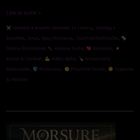
Lire la suite »
L’étreinte
,
Ennemis à amants (Enemies to Lovers)
Grumpy x
sauvage
,
,
,
,
Sunshine
Smut
Spicy Romance
TouchHerAndYouDie
,
,
,
Drame Émotionnel
Héroïne Forte
Romance
,
,
Action & Combat
Mâles alpha
Antagoniste
,
,
,
Redoutable
Protecteur
Proximité forcée
Suspense
& Mystère