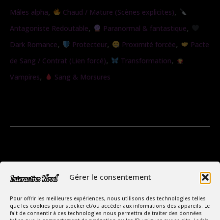
,
,
Mâles alpha
Chaud / Mature (Scènes explicites)
,
,
Antagoniste Redoutable
Paranormal & fantastique
,
,
,
Dark Romance
Protecteur
Proximité forcée
Pacte
,
,
de Sang / Contrat (Lien forcé)
Transformation
,
Vampires
Sang & Morsures
Gérer le consentement
Pour offrir les meilleures expériences, nous utilisons des technologies telles
que les cookies pour stocker et/ou accéder aux informations des appareils. Le
fait de consentir à ces technologies nous permettra de traiter des données