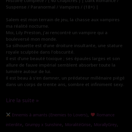
Histoire complète / ( 40 Chapitres ) | Dark Romance /
Suspense / Paranormal / Vampires / (18+) |
Salem est mon terrain de jeu, la chasse aux vampires
ma réalité nocturne.
Moi, Lily Preston, j’ai rencontré un vampire qui a
bouleversé mon monde.
Sa silhouette est d’une droiture insultante, une stature
royale sculptée dans l’obscurité.
Il est d’une beauté toxique ; ses épaules larges et son
allure de fauve impérial semblent absorber toute la
lumière autour de lui.
Il est beau à s’en damner, un prédateur millénaire piégé
dans un corps de trente ans, sombre et infiniment sexy.
Lire la suite »
Traqueuse
,
Ennemis à amants (Enemies to Lovers)
Romance
de
,
,
,
,
interdite
Grumpy x Sunshine
MoralitéGrise
MorallyGrey
Vampire