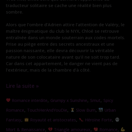
traducteur solitaire se cache une réalité bien plus
sombre.
Alors que l’ombre d’Adrien attire l’attention de Valéry, le
maître énigmatique du club le NYX, Chloé se retrouve
entraînée dans un monde souterrain aux codes mortels.
Prise au piège entre des secrets ancestraux et une
passion naissante, elle devra découvrir la véritable
nature de son colocataire avant qu’il ne soit trop tard.
Car dans cet appartement, le danger ne vient pas de
l’extérieur, mais de la chambre d’à côté.
Lire la suite »
Colocataire
,
,
,
Romance interdite
Grumpy x Sunshine
Smut
Spicy
de
,
,
,
Romance
TouchHerAndYouDie
Slow Burn
Urban
l’ombre
,
,
,
Fantasy
Royauté et aristocrates
Héroïne Forte
,
,
,
Mort & Renaissance
Triangle amoureux
Romance