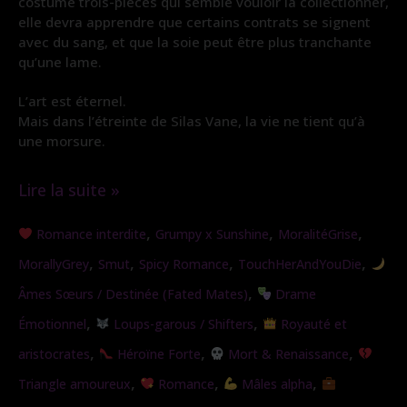
costume trois-pièces qui semble vouloir la collectionner,
elle devra apprendre que certains contrats se signent
avec du sang, et que la soie peut être plus tranchante
qu’une lame.
L’art est éternel.
Mais dans l’étreinte de Silas Vane, la vie ne tient qu’à
une morsure.
Lire la suite »
Morsure
,
,
,
Romance interdite
Grumpy x Sunshine
MoralitéGrise
de
,
,
,
,
MorallyGrey
Smut
Spicy Romance
TouchHerAndYouDie
Soie
,
Âmes Sœurs / Destinée (Fated Mates)
Drame
,
,
Émotionnel
Loups-garous / Shifters
Royauté et
,
,
,
aristocrates
Héroïne Forte
Mort & Renaissance
,
,
,
Triangle amoureux
Romance
Mâles alpha