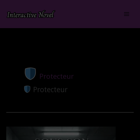
Aller
au
contenu
Protecteur
Protecteur