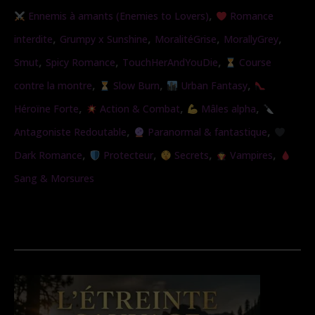
Traqueuse
,
Ennemis à amants (Enemies to Lovers)
Romance
de
,
,
,
,
interdite
Grumpy x Sunshine
MoralitéGrise
MorallyGrey
Vampire
,
,
,
Smut
Spicy Romance
TouchHerAndYouDie
Course
(Nouvelle
,
,
,
contre la montre
Slow Burn
Urban Fantasy
version)
,
,
,
Héroïne Forte
Action & Combat
Mâles alpha
,
,
Antagoniste Redoutable
Paranormal & fantastique
,
,
,
,
Dark Romance
Protecteur
Secrets
Vampires
Sang & Morsures