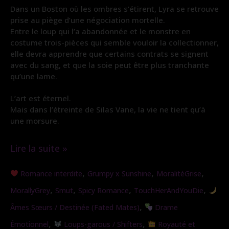
Dans un Boston où les ombres s’étirent, Lyra se retrouve
prise au piège d’une négociation mortelle.
Entre le loup qui l’a abandonnée et le monstre en
costume trois-pièces qui semble vouloir la collectionner,
elle devra apprendre que certains contrats se signent
avec du sang, et que la soie peut être plus tranchante
qu’une lame.
L’art est éternel.
Mais dans l’étreinte de Silas Vane, la vie ne tient qu’à
une morsure.
Lire la suite »
Morsure
,
,
,
Romance interdite
Grumpy x Sunshine
MoralitéGrise
de
,
,
,
,
MorallyGrey
Smut
Spicy Romance
TouchHerAndYouDie
Soie
,
Âmes Sœurs / Destinée (Fated Mates)
Drame
,
,
Émotionnel
Loups-garous / Shifters
Royauté et