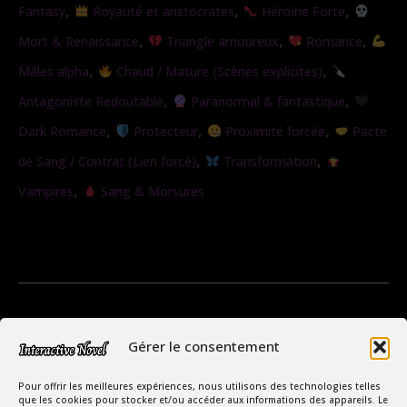
,
,
,
Fantasy
Royauté et aristocrates
Héroïne Forte
,
,
,
Mort & Renaissance
Triangle amoureux
Romance
,
,
Mâles alpha
Chaud / Mature (Scènes explicites)
,
,
Antagoniste Redoutable
Paranormal & fantastique
,
,
,
Dark Romance
Protecteur
Proximité forcée
Pacte
,
,
de Sang / Contrat (Lien forcé)
Transformation
,
Vampires
Sang & Morsures
Gérer le consentement
Pour offrir les meilleures expériences, nous utilisons des technologies telles
que les cookies pour stocker et/ou accéder aux informations des appareils. Le