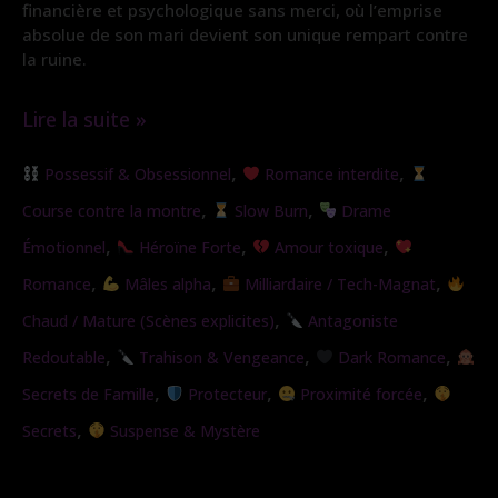
financière et psychologique sans merci, où l’emprise
absolue de son mari devient son unique rempart contre
la ruine.
Lire la suite »
Sous
,
,
Possessif & Obsessionnel
Romance interdite
son
,
,
Course contre la montre
Slow Burn
Drame
emprise
,
,
,
Émotionnel
Héroïne Forte
Amour toxique
,
,
,
Romance
Mâles alpha
Milliardaire / Tech-Magnat
,
Chaud / Mature (Scènes explicites)
Antagoniste
,
,
,
Redoutable
Trahison & Vengeance
Dark Romance
,
,
,
Secrets de Famille
Protecteur
Proximité forcée
,
Secrets
Suspense & Mystère