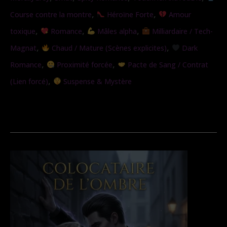
chaines
,
,
Course contre la montre
Héroïne Forte
Amour
de
,
,
,
toxique
Romance
Mâles alpha
Milliardaire / Tech-
l’obsession
,
,
Magnat
Chaud / Mature (Scènes explicites)
Dark
,
,
Romance
Proximité forcée
Pacte de Sang / Contrat
,
(Lien forcé)
Suspense & Mystère