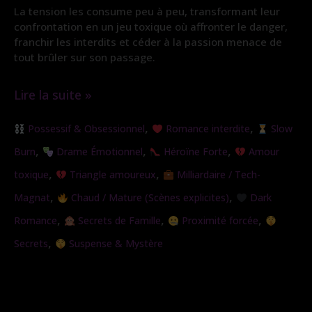
La tension les consume peu à peu, transformant leur
confrontation en un jeu toxique où affronter le danger,
franchir les interdits et céder à la passion menace de
tout brûler sur son passage.
Lire la suite »
Le
,
,
Possessif & Obsessionnel
Romance interdite
Slow
Piège
,
,
,
Burn
Drame Émotionnel
Héroïne Forte
Amour
de
,
,
toxique
Triangle amoureux
Milliardaire / Tech-
l’Ange
,
,
Magnat
Chaud / Mature (Scènes explicites)
Dark
,
,
,
Romance
Secrets de Famille
Proximité forcée
,
Secrets
Suspense & Mystère