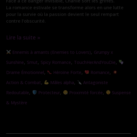
Face à ce danger invisible, Charlie sort les griffes.
La romance estivale se transforme alors en une lutte
pour la survie où la passion devient le seul rempart
contre l’obscurité.
Lire la suite »
L’étreinte
,
Ennemis à amants (Enemies to Lovers)
Grumpy x
sauvage
,
,
,
,
Sunshine
Smut
Spicy Romance
TouchHerAndYouDie
,
,
,
Drame Émotionnel
Héroïne Forte
Romance
,
,
Action & Combat
Mâles alpha
Antagoniste
,
,
,
Redoutable
Protecteur
Proximité forcée
Suspense
& Mystère