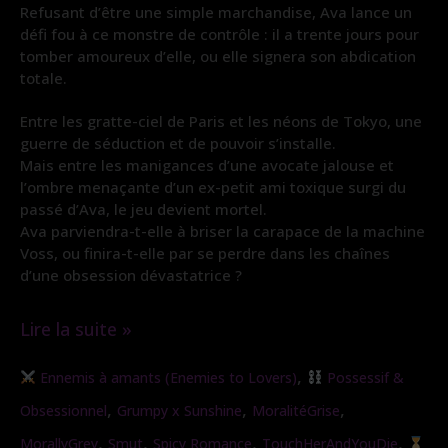
Refusant d’être une simple marchandise, Ava lance un
défi fou à ce monstre de contrôle : il a trente jours pour
tomber amoureux d’elle, ou elle signera son abdication
totale.
Entre les gratte-ciel de Paris et les néons de Tokyo, une
guerre de séduction et de pouvoir s’installe.
Mais entre les manigances d’une avocate jalouse et
l’ombre menaçante d’un ex-petit ami toxique surgi du
passé d’Ava, le jeu devient mortel.
Ava parviendra-t-elle à briser la carapace de la machine
Voss, ou finira-t-elle par se perdre dans les chaînes
d’une obsession dévastatrice ?
Lire la suite »
Gratuit
,
Ennemis à amants (Enemies to Lovers)
Possessif &
|
,
,
,
Obsessionnel
Grumpy x Sunshine
MoralitéGrise
Les
,
,
,
,
MorallyGrey
Smut
Spicy Romance
TouchHerAndYouDie