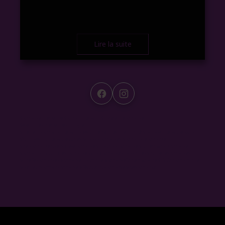
Lire la suite
#RomanceInteractive #RomanInteractif #LivreJeuDeRomance
#AventuresInteractivesEnLigne
#MeilleursRomansInteractifs #AbonnementLectureIllimité #FantasyInteractiveBooks
#YoungAdultInteractiveStories #ClassicRomances #RomansDeRomance
#NewRomanceNovels #ReadRomance #HistoricalRomance #ContemporaryRomance
#RomanticFiction #BestRomanceBooks #RomancesClassiques #NouvellesRomances
#LireDesRomances #RomanceHistorique #RomanceContemporaine #FictionRomantique
#MeilleursRomansRomance #DécouvrirLaRomance #NewRomance