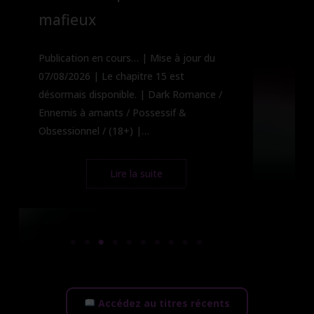
mafieux
Hi
En
Publication en cours… | Mise à jour du
Ob
07/08/2026 | Le chapitre 15 est
Ke
désormais disponible. | Dark Romance /
Bo
Ennemis à amants / Possessif &
Ha
Obsessionnel / (18+) |…
Lire la suite
Accédez au titres récents