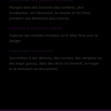
Dark romance & passions interdites
Plongez dans des histoires plus sombres, plus
troublantes, où l’obsession, la tension et les choix
prennent une dimension plus intense.
Aventure & romantasy adulte
Explorez des mondes inconnus où le désir flirte avec le
danger.
Fantastique & surnaturel
Succombez à des démons, des sorciers, des vampires ou
des loups-garous, dans des récits où l’interdit, la magie
et la tentation se rencontrent.
Web novel,Web Romance,Un livre dont vous êtes le
héros