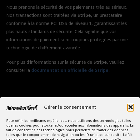
Nous prenons la sécurité de vos paiements très au sérieux.
Nos transactions sont traitées via
Stripe
, un prestataire
conforme à la norme PCI DSS de niveau 1, garantissant les
plus hauts standards de sécurité. Cela signifie que vos
informations de paiement sont toujours protégées par une
technologie de chiffrement avancée.
Pour plus d’informations sur la sécurité de
Stripe
, veuillez
consulter la
documentation officielle de Stripe.
Gérer le consentement
Pour offrir les meilleures expériences, nous utilisons des technologies telles
que les cookies pour stocker et/ou accéder aux informations des appareils. Le
fait de consentir à ces technologies nous permettra de traiter des données
telles que le comportement de navigation ou les ID uniques sur ce site. Le fait
de ne pas consentir ou de retirer son consentement peut avoir un effet