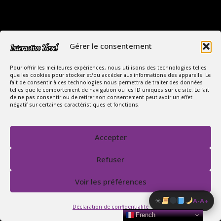
Gérer le consentement
Pour offrir les meilleures expériences, nous utilisons des technologies telles
Copyright Interactive Novel © 2026
que les cookies pour stocker et/ou accéder aux informations des appareils. Le
fait de consentir à ces technologies nous permettra de traiter des données
telles que le comportement de navigation ou les ID uniques sur ce site. Le fait
Le Monde Captivant des Romances
de ne pas consentir ou de retirer son consentement peut avoir un effet
négatif sur certaines caractéristiques et fonctions.
SIREN : 107535668
Contact
FAQ
Accepter
Conditions Générales de Vente
Politique de confidentialité
Refuser
Mentions légales
Voir les préférences
☀
A-
A+
Déclaration de confidentialité
French