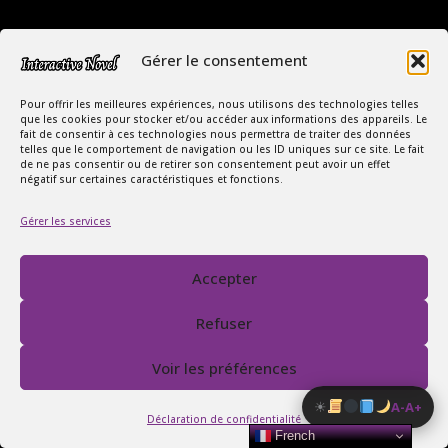
Gérer le consentement
Pour offrir les meilleures expériences, nous utilisons des technologies telles
que les cookies pour stocker et/ou accéder aux informations des appareils. Le
fait de consentir à ces technologies nous permettra de traiter des données
telles que le comportement de navigation ou les ID uniques sur ce site. Le fait
Copyright Interactive Novel © 2026
de ne pas consentir ou de retirer son consentement peut avoir un effet
négatif sur certaines caractéristiques et fonctions.
Le Monde Captivant des Romances
Gérer les services
SIREN : 107535668
Contact
FAQ
Accepter
Conditions Générales de Vente
Politique de confidentialité
Refuser
Mentions légales
Voir les préférences
☀
A-
A+
Déclaration de confidentialité
French