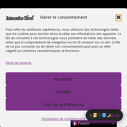
Gérer le consentement
Pour offrir les meilleures expériences, nous utilisons des technologies telles
que les cookies pour stocker et/ou accéder aux informations des appareils. Le
fait de consentir à ces technologies nous permettra de traiter des données
telles que le comportement de navigation ou les ID uniques sur ce site. Le fait
Copyright Interactive Novel © 2026
de ne pas consentir ou de retirer son consentement peut avoir un effet
négatif sur certaines caractéristiques et fonctions.
Le Monde Captivant des Romances
Gérer les services
SIREN : 107535668
Contact
FAQ
Accepter
Conditions Générales de Vente
Politique de confidentialité
Refuser
Mentions légales
Voir les préférences
☀
A-
A+
Déclaration de confidentialité
French