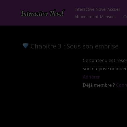
Aller
Interactive Novel Accueil
au
Abonnement Mensuel
C
contenu
Chapitre 3 : Sous son emprise
Ce contenu est rés
son emprise unique
Adhérer
Déjà membre ?
Conn