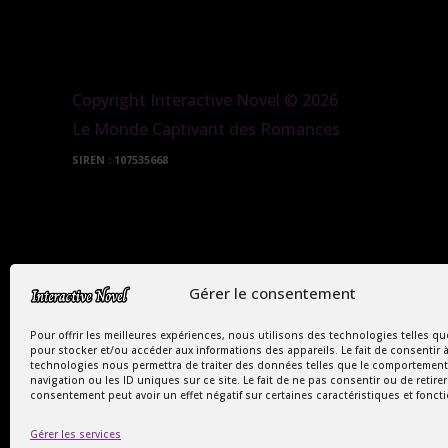
Copyright Interactive Novel © 2026
Le Monde Captivant des Romances
SIREN : 107535668
Gérer le consentement
Pour offrir les meilleures expériences, nous utilisons des technologies telles qu
pour stocker et/ou accéder aux informations des appareils. Le fait de consentir 
technologies nous permettra de traiter des données telles que le comportement
navigation ou les ID uniques sur ce site. Le fait de ne pas consentir ou de retire
consentement peut avoir un effet négatif sur certaines caractéristiques et fonct
Gérer les services