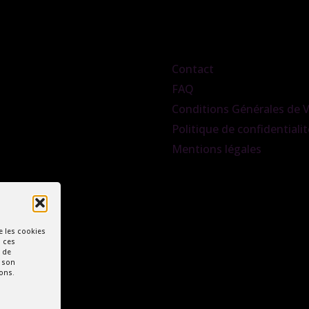
Contact
FAQ
Conditions Générales de 
Politique de confidentialit
Mentions légales
e les cookies
à ces
 de
r son
ions.