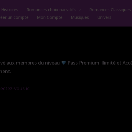
Histoires
Romances choix narratifs
Romances Classiques
réer un compte
Mon Compte
Musiques
Univers
ervé aux membres du niveau
Pass Premium illimité et Acc
ment.
ectez-vous ici