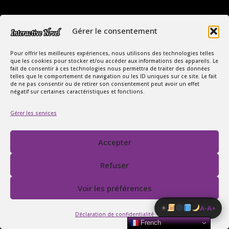
Gérer le consentement
Pour offrir les meilleures expériences, nous utilisons des technologies telles
que les cookies pour stocker et/ou accéder aux informations des appareils. Le
fait de consentir à ces technologies nous permettra de traiter des données
telles que le comportement de navigation ou les ID uniques sur ce site. Le fait
Copyright Interactive Novel © 2026
de ne pas consentir ou de retirer son consentement peut avoir un effet
négatif sur certaines caractéristiques et fonctions.
Le Monde Captivant des Romances
Gérer les services
SIREN : 107535668
Contact
FAQ
Accepter
Conditions Générales de Vente
Politique de confidentialité
Refuser
Mentions légales
Voir les préférences
☀
A-
A+
Déclaration de confidentialité
French