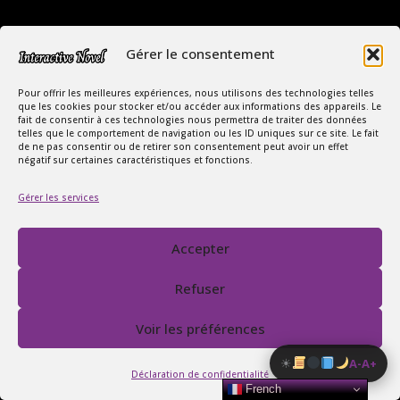
Gérer le consentement
Pour offrir les meilleures expériences, nous utilisons des technologies telles
que les cookies pour stocker et/ou accéder aux informations des appareils. Le
fait de consentir à ces technologies nous permettra de traiter des données
telles que le comportement de navigation ou les ID uniques sur ce site. Le fait
Copyright Interactive Novel © 2026
de ne pas consentir ou de retirer son consentement peut avoir un effet
négatif sur certaines caractéristiques et fonctions.
Le Monde Captivant des Romances
Gérer les services
SIREN : 107535668
Contact
FAQ
Accepter
Conditions Générales de Vente
Politique de confidentialité
Refuser
Mentions légales
Voir les préférences
☀
A-
A+
Déclaration de confidentialité
French