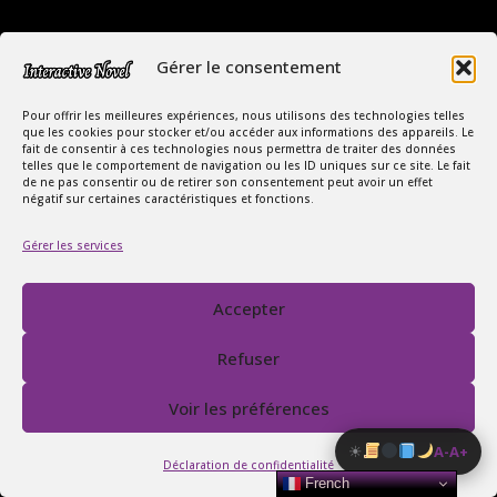
Gérer le consentement
Pour offrir les meilleures expériences, nous utilisons des technologies telles
que les cookies pour stocker et/ou accéder aux informations des appareils. Le
fait de consentir à ces technologies nous permettra de traiter des données
telles que le comportement de navigation ou les ID uniques sur ce site. Le fait
Copyright Interactive Novel © 2026
de ne pas consentir ou de retirer son consentement peut avoir un effet
négatif sur certaines caractéristiques et fonctions.
Le Monde Captivant des Romances
Gérer les services
SIREN : 107535668
Contact
FAQ
Accepter
Conditions Générales de Vente
Politique de confidentialité
Refuser
Mentions légales
Voir les préférences
☀
A-
A+
Déclaration de confidentialité
French