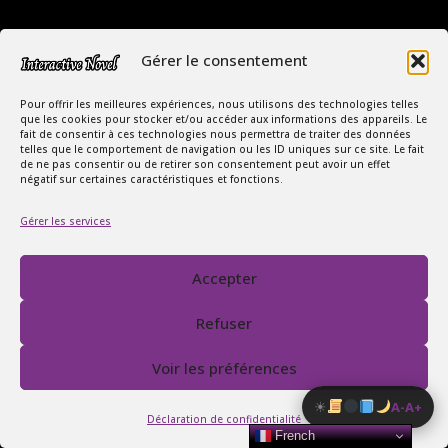
Gérer le consentement
Pour offrir les meilleures expériences, nous utilisons des technologies telles
que les cookies pour stocker et/ou accéder aux informations des appareils. Le
fait de consentir à ces technologies nous permettra de traiter des données
telles que le comportement de navigation ou les ID uniques sur ce site. Le fait
Copyright Interactive Novel © 2026
de ne pas consentir ou de retirer son consentement peut avoir un effet
négatif sur certaines caractéristiques et fonctions.
Le Monde Captivant des Romances
Gérer les services
SIREN : 107535668
Contact
FAQ
Accepter
Conditions Générales de Vente
Politique de confidentialité
Refuser
Mentions légales
Voir les préférences
☀
A-
A+
Déclaration de confidentialité
French