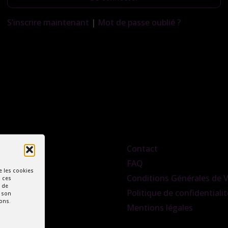
S’inscrire maintenant
|
Mot de passe oublié ?
Contact
FAQ
e les cookies
Conditions Générales de 
à ces
 de
Politique de confidentialit
r son
ions.
Mentions légales