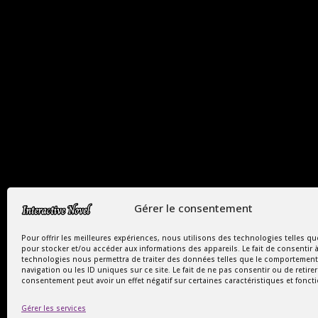
Copyright Interactive Novel © 2026
Gérer le consentement
Le Monde Captivant des Romances
Pour offrir les meilleures expériences, nous utilisons des technologies telles qu
pour stocker et/ou accéder aux informations des appareils. Le fait de consentir 
SIREN : 107535668
technologies nous permettra de traiter des données telles que le comportement
navigation ou les ID uniques sur ce site. Le fait de ne pas consentir ou de retire
consentement peut avoir un effet négatif sur certaines caractéristiques et fonct
Gérer les services