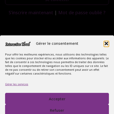
S’inscrire maintenant
|
Mot de passe oublié ?
Gérer le consentement
Pour offrir les meilleures expériences, nous utilisons des technologies telles
que les cookies pour stocker et/ou accéder aux informations des appareils. Le
fait de consentir à ces technologies nous permettra de traiter des données
telles que le comportement de navigation ou les ID uniques sur ce site. Le fait
de ne pas consentir ou de retirer son consentement peut avoir un effet
négatif sur certaines caractéristiques et fonctions.
Copyright Interactive Novel © 2026
Gérer les services
Le Monde Captivant des Romances
SIREN : 107535668
Accepter
Contact
FAQ
Refuser
Conditions Générales de Vente