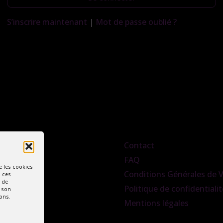
S’inscrire maintenant
|
Mot de passe oublié ?
Contact
FAQ
e les cookies
Conditions Générales de 
à ces
 de
Politique de confidentialit
r son
ions.
Mentions légales