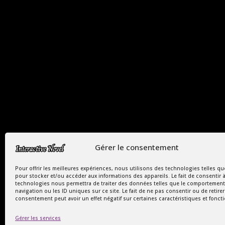
Copyright Interactive Novel © 2026
Gérer le consentement
Le Monde Captivant des Romances
Pour offrir les meilleures expériences, nous utilisons des technologies telles qu
pour stocker et/ou accéder aux informations des appareils. Le fait de consentir 
SIREN : 107535668
technologies nous permettra de traiter des données telles que le comportement
navigation ou les ID uniques sur ce site. Le fait de ne pas consentir ou de retire
consentement peut avoir un effet négatif sur certaines caractéristiques et fonct
Gérer les services