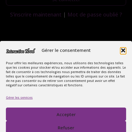
S’inscrire maintenant
|
Mot de passe oublié ?
Gérer le consentement
Pour offrir les meilleures expériences, nous utilisons des technologies telles
que les cookies pour stocker et/ou accéder aux informations des appareils. Le
fait de consentir à ces technologies nous permettra de traiter des données
telles que le comportement de navigation ou les ID uniques sur ce site. Le fait
de ne pas consentir ou de retirer son consentement peut avoir un effet
négatif sur certaines caractéristiques et fonctions.
Copyright Interactive Novel © 2026
Gérer les services
Le Monde Captivant des Romances
SIREN : 107535668
Accepter
Contact
FAQ
Refuser
Conditions Générales de Vente