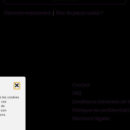
S’inscrire maintenant
|
Mot de passe oublié ?
Contact
FAQ
e les cookies
Conditions Générales de 
à ces
 de
Politique de confidentialit
r son
ions.
Mentions légales