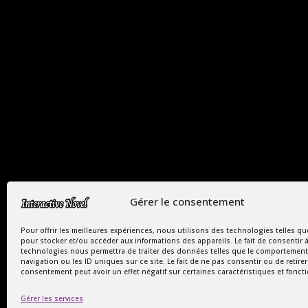
Copyright Interactive Novel © 2026
Gérer le consentement
Le Monde Captivant des Romances
Pour offrir les meilleures expériences, nous utilisons des technologies telles qu
pour stocker et/ou accéder aux informations des appareils. Le fait de consentir 
SIREN : 107535668
technologies nous permettra de traiter des données telles que le comportement
navigation ou les ID uniques sur ce site. Le fait de ne pas consentir ou de retire
consentement peut avoir un effet négatif sur certaines caractéristiques et fonct
Gérer les services