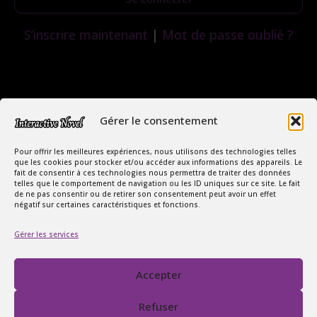
S’inscrire maintenant
|
Mot de passe oublié ?
Gérer le consentement
Pour offrir les meilleures expériences, nous utilisons des technologies telles
que les cookies pour stocker et/ou accéder aux informations des appareils. Le
fait de consentir à ces technologies nous permettra de traiter des données
telles que le comportement de navigation ou les ID uniques sur ce site. Le fait
de ne pas consentir ou de retirer son consentement peut avoir un effet
négatif sur certaines caractéristiques et fonctions.
Copyright Interactive Novel © 2026
Gérer les services
Le Monde Captivant des Romances
SIREN : 107535668
Accepter
Contact
FAQ
Refuser
Conditions Générales de Vente