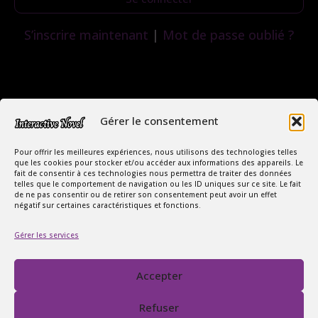
S’inscrire maintenant
|
Mot de passe oublié ?
Gérer le consentement
Pour offrir les meilleures expériences, nous utilisons des technologies telles
que les cookies pour stocker et/ou accéder aux informations des appareils. Le
fait de consentir à ces technologies nous permettra de traiter des données
telles que le comportement de navigation ou les ID uniques sur ce site. Le fait
de ne pas consentir ou de retirer son consentement peut avoir un effet
négatif sur certaines caractéristiques et fonctions.
Copyright Interactive Novel © 2026
Gérer les services
Le Monde Captivant des Romances
SIREN : 107535668
Accepter
Contact
FAQ
Refuser
Conditions Générales de Vente